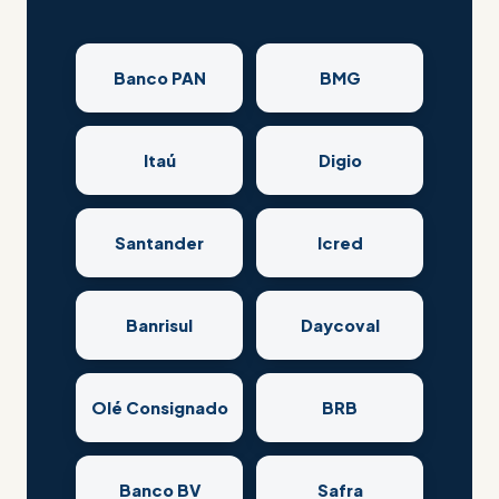
Banco PAN
BMG
Itaú
Digio
Santander
Icred
Banrisul
Daycoval
Olé Consignado
BRB
Banco BV
Safra