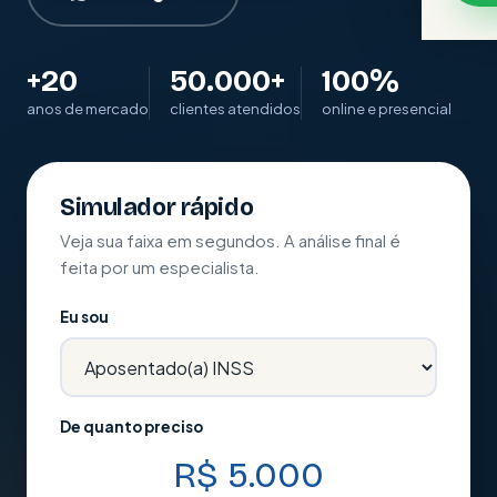
Te
FO
Mi
+20
50.000+
100%
Fe
anos de mercado
clientes atendidos
online e presencial
Ex
PO
Ma
Pr
Simulador rápido
Fo
Ór
Veja sua faixa em segundos. A análise final é
feita por um especialista.
Si
Eu sou
IN
Pe
Av
De quanto preciso
Va
R$ 5.000