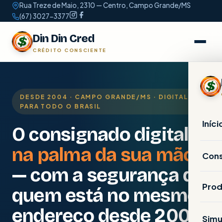
Rua Treze de Maio, 2310 — Centro, Campo Grande/MS
(67) 3027-3377
Din Din Cred
CRÉDITO CONSCIENTE
DESDE 2004 · CAMPO GRANDE/MS · DIGITAL
PARA TODO O BRASIL
Iníci
O consignado digital
na palma da sua mão
Con
— com a segurança de
IN
Prod
quem está no mesmo
Ap
endereço desde 2004
CO
Simu
Pe