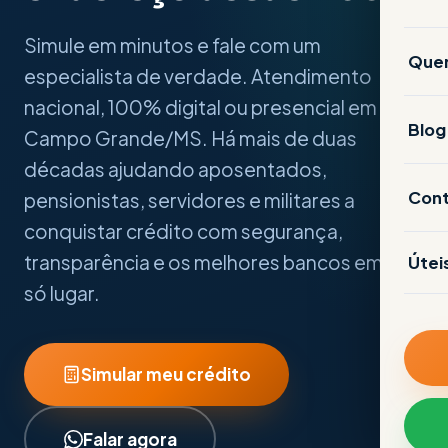
Em
No
Simule em minutos e fale com um
Ca
Que
especialista de verdade. Atendimento
BP
Ca
nacional, 100% digital ou presencial em
Blog
De
Campo Grande/MS. Há mais de duas
OP
décadas ajudando aposentados,
An
Po
Con
pensionistas, servidores e militares a
SE
Re
conquistar crédito com segurança,
Se
transparência e os melhores bancos em um
Útei
An
só lugar.
Se
CO
MA
Se
Co
Cr
Simular meu crédito
Se
Ba
Fi
Co
C
Falar agora
Ba