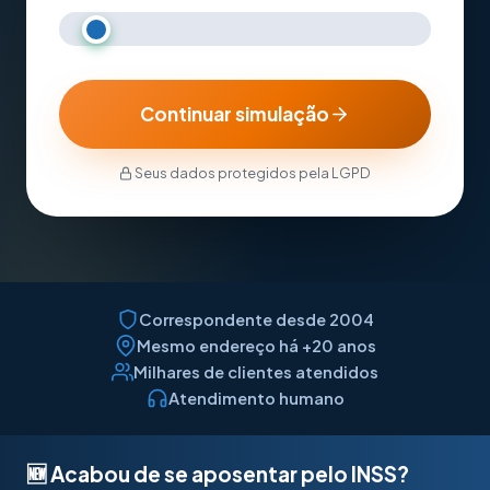
Po
Te
Continuar simulação
Seus dados protegidos pela LGPD
Correspondente desde 2004
Mesmo endereço há +20 anos
Milhares de clientes atendidos
Atendimento humano
🆕 Acabou de se aposentar pelo INSS?